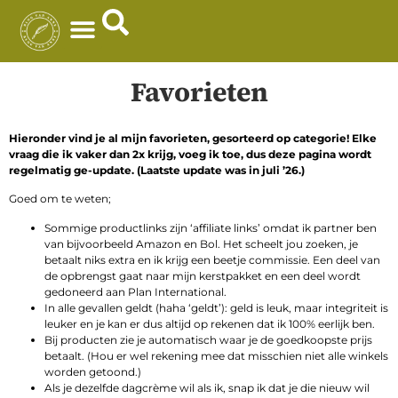
Favorieten
Hieronder vind je al mijn favorieten, gesorteerd op categorie! Elke
vraag die ik vaker dan 2x krijg, voeg ik toe, dus deze pagina wordt
regelmatig ge-update. (Laatste update was in juli ’26.)
Goed om te weten;
Sommige productlinks zijn ‘affiliate links’ omdat ik partner ben
van bijvoorbeeld Amazon en Bol. Het scheelt jou zoeken, je
betaalt niks extra en ik krijg een beetje commissie. Een deel van
de opbrengst gaat naar mijn kerstpakket en een deel wordt
gedoneerd aan Plan International.
In alle gevallen geldt (haha ‘geldt’): geld is leuk, maar integriteit is
leuker en je kan er dus altijd op rekenen dat ik 100% eerlijk ben.
Bij producten zie je automatisch waar je de goedkoopste prijs
betaalt. (Hou er wel rekening mee dat misschien niet alle winkels
worden getoond.)
Als je dezelfde dagcrème wil als ik, snap ik dat je die nieuw wil