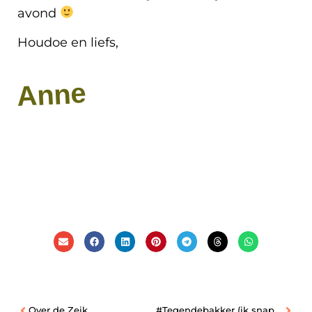
avond
Houdoe en liefs,
Anne
Over de Zeik
#Tegendebakker (ik snap het wel)