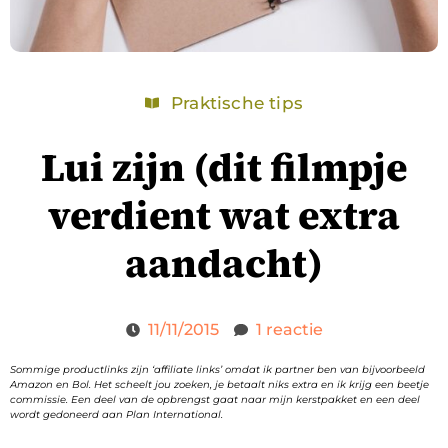
Praktische tips
Lui zijn (dit filmpje
verdient wat extra
aandacht)
11/11/2015
1 reactie
Sommige productlinks zijn ‘affiliate links’ omdat ik partner ben van bijvoorbeeld
Amazon en Bol. Het scheelt jou zoeken, je betaalt niks extra en ik krijg een beetje
commissie. Een deel van de opbrengst gaat naar mijn kerstpakket en een deel
wordt gedoneerd aan Plan International.