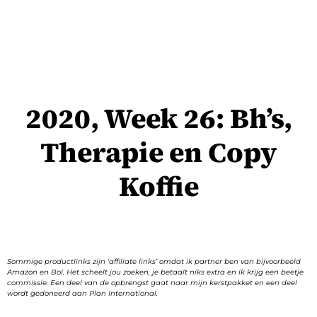
2020, Week 26: Bh’s,
Therapie en Copy
Koffie
Sommige productlinks zijn ‘affiliate links’ omdat ik partner ben van bijvoorbeeld
Amazon en Bol. Het scheelt jou zoeken, je betaalt niks extra en ik krijg een beetje
commissie. Een deel van de opbrengst gaat naar mijn kerstpakket en een deel
wordt gedoneerd aan Plan International.