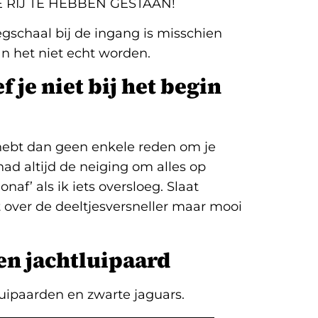
 DE RIJ TE HEBBEN GESTAAN!
egschaal bij de ingang is misschien
an het niet echt worden.
ef je niet bij het begin
e hebt dan geen enkele reden om je
 had altijd de neiging om alles op
naf’ als ik iets oversloeg. Slaat
t over de deeltjesversneller maar mooi
een jachtluipaard
uipaarden en zwarte jaguars.