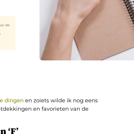
aar de
n
ke dingen
en zoiets wilde ik nog eens
ontdekkingen en favorieten van de
n ‘F’