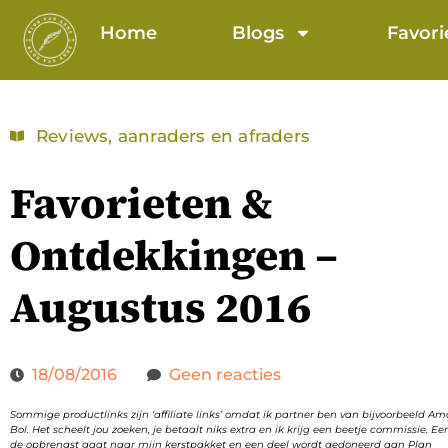
Home
Blogs
Favori
Reviews, aanraders en afraders
Favorieten &
Ontdekkingen –
Augustus 2016
18/08/2016
Geen reacties
Sommige productlinks zijn ‘affiliate links’ omdat ik partner ben van bijvoorbeeld A
Bol. Het scheelt jou zoeken, je betaalt niks extra en ik krijg een beetje commissie. Ee
de opbrengst gaat naar mijn kerstpakket en een deel wordt gedoneerd aan Plan