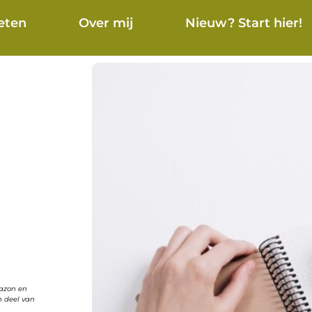
eten
Over mij
Nieuw? Start hier!
mazon en
n deel van