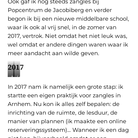
Ook gaf ik nog steeds zangles bij
broek).
Popcentrum de Jacobiberg en verder
begon ik bij een nieuwe middelbare school,
waar ik ook al vrij snel, in de zomer van
2017, vertrok. Niet omdat het niet leuk was,
wel omdat er andere dingen waren waar ik
meer aandacht aan wilde geven.
2017
Mijn
Lesgeven
lesruimte
bij
In 2017 nam ik namelijk een grote stap: ik
in
musicalgroep
startte een eigen praktijk voor zangles in
Arnhem.
‘Jabber’
Arnhem. Nu kon ik alles zelf bepalen: de
inrichting van de ruimte, de lesduur, de
manier van plannen (ik maakte een online
reserveringssysteem)… Wanneer ik een dag