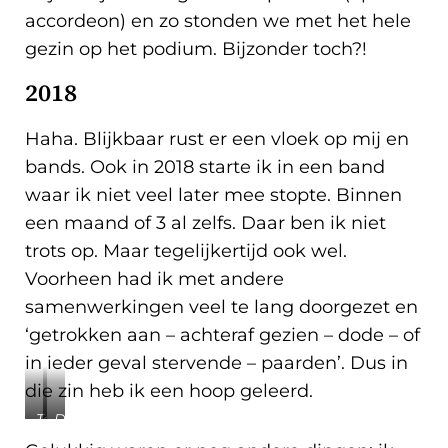
accordeon) en zo stonden we met het hele
gezin op het podium. Bijzonder toch?!
2018
Haha. Blijkbaar rust er een vloek op mij en
bands. Ook in 2018 starte ik in een band
waar ik niet veel later mee stopte. Binnen
een maand of 3 al zelfs. Daar ben ik niet
trots op. Maar tegelijkertijd ook wel.
Voorheen had ik met andere
samenwerkingen veel te lang doorgezet en
‘getrokken aan – achteraf gezien – dode – of
in ieder geval stervende – paarden’. Dus in
die zin heb ik een hoop geleerd.
Toen
Deze
ik
ken