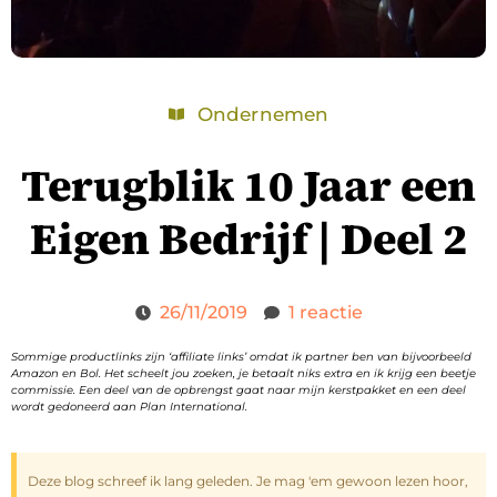
Ondernemen
Terugblik 10 Jaar een
Eigen Bedrijf | Deel 2
26/11/2019
1 reactie
Sommige productlinks zijn ‘affiliate links’ omdat ik partner ben van bijvoorbeeld
Amazon en Bol. Het scheelt jou zoeken, je betaalt niks extra en ik krijg een beetje
commissie. Een deel van de opbrengst gaat naar mijn kerstpakket en een deel
wordt gedoneerd aan Plan International.
Deze blog schreef ik lang geleden. Je mag 'em gewoon lezen hoor,