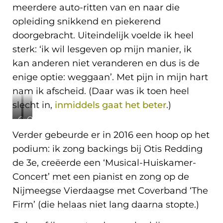
meerdere auto-ritten van en naar die
opleiding snikkend en piekerend
doorgebracht. Uiteindelijk voelde ik heel
sterk: ‘ik wil lesgeven op mijn manier, ik
kan anderen niet veranderen en dus is de
enige optie: weggaan’. Met pijn in mijn hart
nam ik afscheid. (Daar was ik toen heel
slecht in,
inmiddels gaat het beter
.)
Optreden
Optreden
met
met
Verder gebeurde er in 2016 een hoop op het
Otis
‘The
podium: ik zong backings bij Otis Redding
(ik
Firm’
ben
(ik
de 3e, creëerde een ‘Musical-Huiskamer-
‘die
ben
Concert’ met een pianist en zong op de
witte’
die
in
met
Nijmeegse Vierdaagse met Coverband ‘The
het
die
Firm’ (die helaas niet lang daarna stopte.)
roze
hysterische
jurkje).
gouden