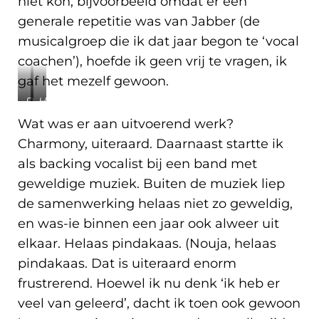
niet kon, bijvoorbeeld omdat er een
generale repetitie was van Jabber (de
musicalgroep die ik dat jaar begon te ‘vocal
coachen’), hoefde ik geen vrij te vragen, ik
gaf het mezelf gewoon.
De
Het
band
koor
Wat was er aan uitvoerend werk?
waar
waar
Charmony, uiteraard. Daarnaast startte ik
ik
ik
het
het
als backing vocalist bij een band met
over
over
geweldige muziek. Buiten de muziek liep
heb.
heb.
de samenwerking helaas niet zo geweldig,
en was-ie binnen een jaar ook alweer uit
elkaar. Helaas pindakaas. (Nouja, helaas
pindakaas. Dat is uiteraard enorm
frustrerend. Hoewel ik nu denk ‘ik heb er
veel van geleerd’, dacht ik toen ook gewoon