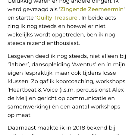
Gelukkig waren er nog andere dingen: ik
nog
je
werd gevraagd als ‘
Zingende Zeemeermin
‘
vol
wel:
goede
Guilty
en startte
‘Guilty Treasure’
. In beide acts
moed
Treasure!
zing ik nog steeds en hoewel er niet
zat
voor
wekelijks wordt opgetreden, ben ik nog
het
steeds razend enthousiast.
optreden
van
Lesgeven deed ik nog steeds, niet alleen bij
de
band.
‘Jabber’, dansopleiding ‘Aventus’ en in mijn
eigen lespraktijk, maar ook tijdens losse
klussen. Zo gaf ik koorcoaching, workshops
‘Heartbeat & Voice (i.s.m. percussionst Alex
de Meij en gericht op communicatie en
samenwerking) én een aantal workshops
op maat.
Daarnaast maakte ik in 2018 bekend bij