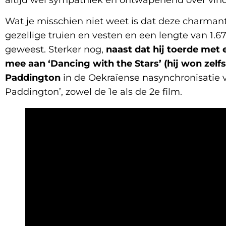
altijd wel sympathiek en ontwapenend over vi
Wat je misschien niet weet is dat deze charmant
gezellige truien en vesten en een lengte van 1.67
geweest. Sterker nog,
naast dat hij toerde met
mee aan ‘Dancing with the Stars’ (hij won zelfs
Paddington
in de Oekraïense nasynchronisatie va
Paddington’, zowel de 1e als de 2e film.