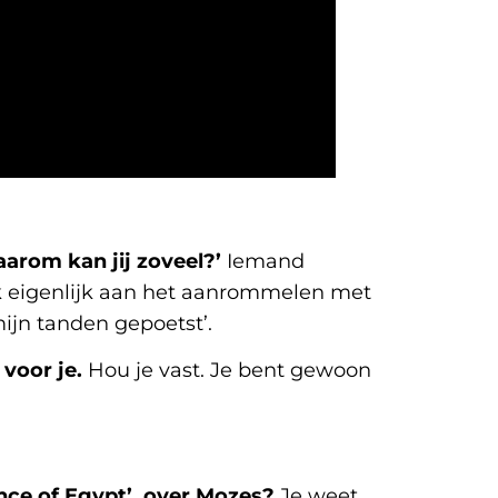
arom kan jij zoveel?’
Iemand
 ik eigenlijk aan het aanrommelen met
mijn tanden gepoetst’.
voor je.
Hou je vast. Je bent gewoon
ince of Egypt’, over Mozes?
Je weet