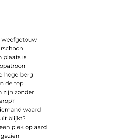
en weefgetouw
erschoon
n plaats is
rppatroon
e hoge berg
en de top
 zijn zonder
erop?
n iemand waard
it blijkt?
een plek op aard
 gezien