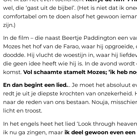
wel, die ‘gast uit de bijbel’. (Het is niet dat ik 
comfortabel om te doen alsof het gewoon ieman
zijn.)
In de film – die naast Beertje Paddington een van 
Mozes het hof van de Farao, waar hij opgroeide
doodde. Hij vlucht de woestijn in, waar hij lie
die geen idee heeft wie hij is. In de avond wordt e
komst.
Vol schaamte stamelt Mozes; ’ik heb nog
En dan begint een lied.
.. Je moet het absoluut e
redt je uit je diepste krochten van onzekerheid.
naar de reden van ons bestaan. Nouja, misschien 
licht en troost.
In het engels heet het lied ‘Look through heave
ik nu ga zingen, maar
ik deel gewoon even een 