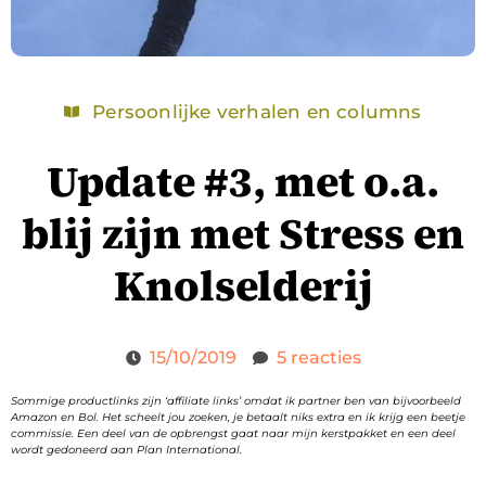
Persoonlijke verhalen en columns
Update #3, met o.a.
blij zijn met Stress en
Knolselderij
15/10/2019
5 reacties
Sommige productlinks zijn ‘affiliate links’ omdat ik partner ben van bijvoorbeeld
Amazon en Bol. Het scheelt jou zoeken, je betaalt niks extra en ik krijg een beetje
commissie. Een deel van de opbrengst gaat naar mijn kerstpakket en een deel
wordt gedoneerd aan Plan International.