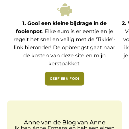
1. Gooi een kleine bijdrage in de
2.
fooienpot
. Elke euro is er eentje en je
V
regelt het snel en veilig met de ‘Tikkie’-
vo
link hieronder! De opbrengst gaat naar
i
de kosten van deze site en mijn
je
kerstpakket.
GEEF EEN FOOI
Anne van de Blog van Anne
Ik ben Anne Ermens en heb een eigen