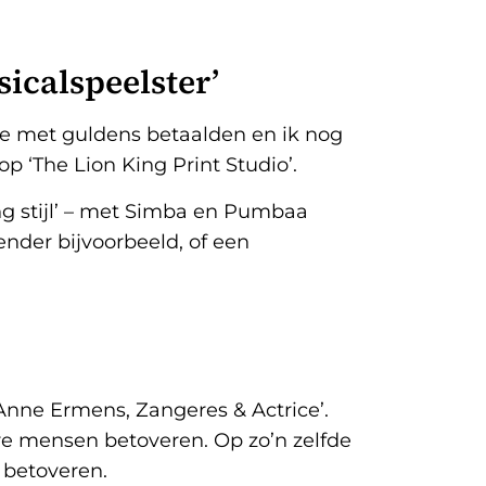
icalspeelster’
we met guldens betaalden en ik nog
 ‘The Lion King Print Studio’.
ing stijl’ – met Simba en Pumbaa
ender bijvoorbeeld, of een
‘Anne Ermens, Zangeres & Actrice’.
re mensen betoveren. Op zo’n zelfde
 betoveren.