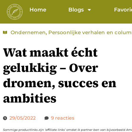
Home
Blogs
Favori
Ondernemen
,
Persoonlijke verhalen en colu
Wat maakt écht
gelukkig – Over
dromen, succes en
ambities
29/05/2022
9 reacties
Sommige productlinks zijn ‘affiliate links’ omdat ik partner ben van bijvoorbeeld A