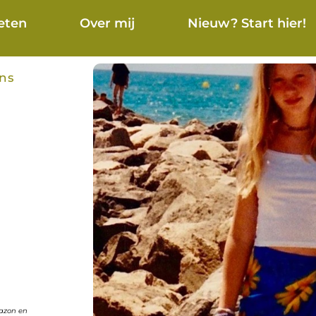
eten
Over mij
Nieuw? Start hier!
mns
mazon en