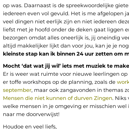
op was. Daarnaast is de spreekwoordelijke gieter 
iedereen even vol gevuld. Het is me afgelopen ja
veel dingen niet eerlijk zijn en niet iedereen dez
liefst met je hoofd onder de deken gaat liggen
bezorgen omdat alles oneerlijk is, jij oneindig 
altijd makkelijker lijkt dan voor jou, kan je je n
kleinste stap kan ik binnen 24 uur zetten om m
Mocht ‘dat wat jij wil’ iets met muziek te ma
Er is weer wat ruimte voor nieuwe leerlingen op
er toffe workshops op de planning, zoals de
work
september
, maar ook zangavonden in themas zo
Mensen die niet kunnen of durven Zingen
. Niks
welke mensen in je omgeving er misschien wel in
naar me doorverwijst!
Houdoe en veel liefs,