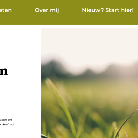
eten
Over mij
Nieuw? Start hier!
jn
mazon en
n deel van