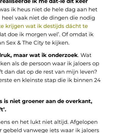
ealiseerde ik me dat-ie dit keer
 was ik heus niet de hele dag aan het
d heel vaak niet de dingen die nodig
e krijgen wat ik destijds dácht te
at doe ik morgen wel’. Of omdat ik
Sex & The City te kijken.
gdruk, maar wat ik onderzoek
. Wat
iken als de persoon waar ik jaloers op
ft dan dat op de rest van mijn leven?
rste en kleinste stap die ik binnen 24
s is niet groener aan de overkant,
t’.
s en het lukt niet altijd. Afgelopen
 gebeld vanwege iets waar ik jaloers