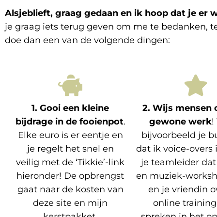
Alsjeblieft, graag gedaan en ik hoop dat je er 
je graag iets terug geven om me te bedanken, te
doe dan een van de volgende dingen:
1. Gooi een kleine
2. Wijs mensen 
bijdrage in de fooienpot
.
gewone werk
!
Elke euro is er eentje en
bijvoorbeeld je 
je regelt het snel en
dat ik voice-overs 
veilig met de ‘Tikkie’-link
je teamleider dat
hieronder! De opbrengst
en muziek-worksh
gaat naar de kosten van
en je vriendin 
deze site en mijn
online training
kerstpakket.
spreken in het o