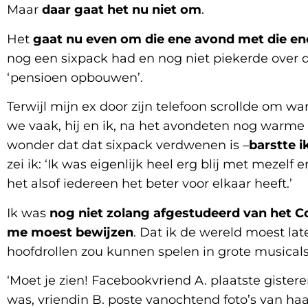
Maar
daar gaat het nu niet om
.
Het
gaat nu even om die ene avond met die en
nog een sixpack had en nog niet piekerde over d
‘pensioen opbouwen’.
Terwijl mijn ex door zijn telefoon scrollde om w
we vaak, hij en ik, na het avondeten nog warme 
wonder dat dat sixpack verdwenen is –
barstte i
zei ik: ‘Ik was eigenlijk heel erg blij met mezelf
het alsof iedereen het beter voor elkaar heeft.’
Ik was
nog niet zolang afgestudeerd van het C
me moest bewijzen
. Dat ik de wereld moest lat
hoofdrollen zou kunnen spelen in grote musicals.
‘Moet je zien! Facebookvriend A. plaatste gister
was, vriendin B. poste vanochtend foto’s van haa