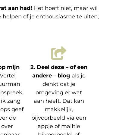
wat aan had!
Het hoeft niet, maar wil
 helpen of je enthousiasme te uiten,
op mijn
2. Deel deze – of een
 Vertel
andere – blog
als je
buurman
denkt dat je
inspreek,
omgeving er wat
 ik zang
aan heeft. Dat kan
ops geef
makkelijk,
over de
bijvoorbeeld via een
 over
appje of mailtje
penbaar.
bijvoorbeeld, of