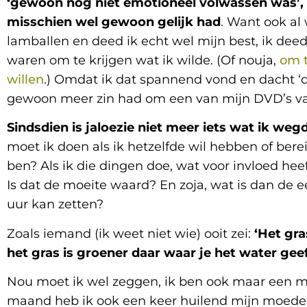
‘gewoon nog niet emotioneel volwassen was’, r
misschien wel gewoon gelijk had
. Want ook al
lamballen en deed ik echt wel mijn best, ik dee
waren om te krijgen wat ik wilde. (Of nouja,
om t
willen
.) Omdat ik dat spannend vond en dacht ‘d
gewoon meer zin had om een van mijn DVD’s van 
Sindsdien is jaloezie niet meer iets wat ik we
moet ik doen als ik hetzelfde wil hebben of bere
ben? Als ik die dingen doe, wat voor invloed hee
Is dat de moeite waard? En zoja, wat is dan de ee
uur kan zetten?
Zoals iemand (ik weet niet wie) ooit zei:
‘Het gra
het gras is groener daar waar je het water geef
Nou moet ik wel zeggen, ik ben ook maar een men
maand heb ik ook een keer huilend mijn moeder